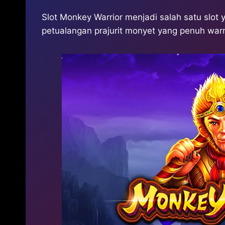
a
h
k
e
e
i
h
c
a
y
l
s
n
a
Slot Monkey Warrior menjadi salah satu slo
e
t
p
e
s
e
r
petualangan prajurit monyet yang penuh warn
b
s
e
g
e
e
o
A
r
n
o
p
a
g
k
p
m
e
r