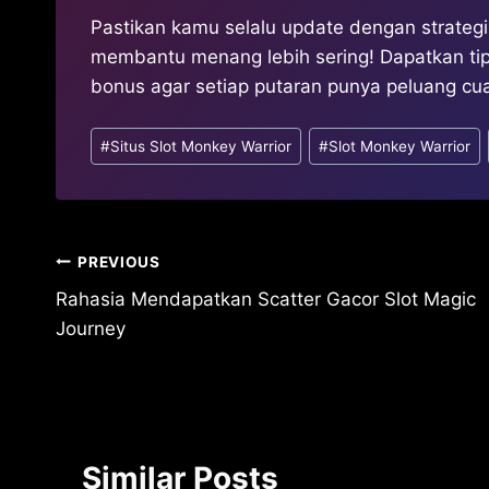
Pastikan kamu selalu update dengan strateg
membantu menang lebih sering! Dapatkan tips 
bonus agar setiap putaran punya peluang cua
Post
#
Situs Slot Monkey Warrior
#
Slot Monkey Warrior
Tags:
Post
PREVIOUS
Rahasia Mendapatkan Scatter Gacor Slot Magic
navigation
Journey
Similar Posts