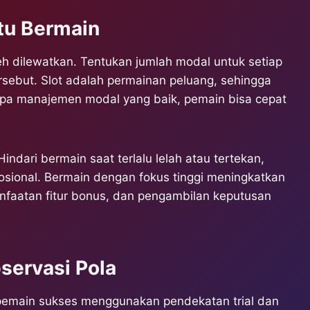
tu Bermain
eh dilewatkan. Tentukan jumlah modal untuk setiap
rsebut. Slot adalah permainan peluang, sehingga
pa manajemen modal yang baik, pemain bisa cepat
indari bermain saat terlalu lelah atau tertekan,
sional. Bermain dengan fokus tinggi meningkatkan
anfaatan fitur bonus, dan pengambilan keputusan
servasi Pola
pemain sukses menggunakan pendekatan trial dan