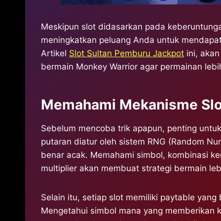
Meskipun slot didasarkan pada keberuntunga
meningkatkan peluang Anda untuk mendapatk
Artikel
Slot Sultan Pemburu Jackpot
ini, akan
bermain Monkey Warrior agar permainan lebi
Memahami Mekanisme Slot
Sebelum mencoba trik apapun, penting untuk
putaran diatur oleh sistem RNG (Random Num
benar acak. Memahami simbol, kombinasi kem
multiplier akan membuat strategi bermain leb
Selain itu, setiap slot memiliki paytable yan
Mengetahui simbol mana yang memberikan