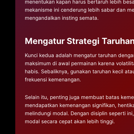
menentukan kapan harus bertaruh lebih be
mekanisme ini cenderung lebih sabar dan me
mengandalkan insting semata.
Mengatur Strategi Taruhan
Kunci kedua adalah mengatur taruhan denga
maksimum di awal permainan karena volatili
habis. Sebaliknya, gunakan taruhan kecil a
frekuensi kemenangan.
Selain itu, penting juga membuat batas keme
mendapatkan kemenangan signifikan, hentik
melindungi modal. Dengan disiplin seperti i
modal secara cepat akan lebih tinggi.