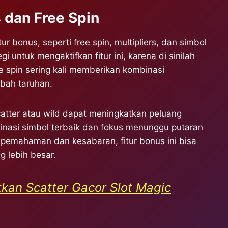
 dan Free Spin
r bonus, seperti free spin, multipliers, dan simbol
i untuk mengaktifkan fitur ini, karena di sinilah
 spin sering kali memberikan kombinasi
bah taruhan.
scatter atau wild dapat meningkatkan peluang
nasi simbol terbaik dan fokus menunggu putaran
 pemahaman dan kesabaran, fitur bonus ini bisa
g lebih besar.
kan Scatter Gacor Slot Magic