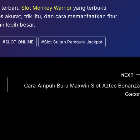
i terbaru
Slot Monkey Warrior
yang terbukti
akurat, trik jitu, dan cara memanfaatkan fitur
n lebih besar.
#
SLOT ONLINE
#
Slot Sultan Pemburu Jackpot
NEXT
Cara Ampuh Buru Maxwin Slot Aztec Bonanza
Gacor