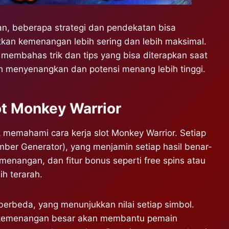
n, beberapa strategi dan pendekatan bisa
an kemenangan lebih sering dan lebih maksimal.
 membahas trik dan tips yang bisa diterapkan saat
h menyenangkan dan potensi menang lebih tinggi.
 Monkey Warrior
 memahami cara kerja slot Monkey Warrior. Setiap
ber Generator), yang menjamin setiap hasil benar-
enangan, dan fitur bonus seperti free spins atau
ih terarah.
g berbeda, yang menunjukkan nilai setiap simbol.
 kemenangan besar akan membantu pemain