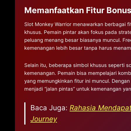
Memanfaatkan Fitur Bonus
Slot Monkey Warrior menawarkan berbagai fitu
khusus. Pemain pintar akan fokus pada strateg
peluang menang besar biasanya muncul. Free
kemenangan lebih besar tanpa harus menam
Selain itu, beberapa simbol khusus seperti 
kemenangan. Pemain bisa mempelajari kombi
yang memungkinkan fitur ini muncul. Dengan
menjadi “jalan pintas” untuk kemenangan yan
Baca Juga:
Rahasia Mendapat
Journey